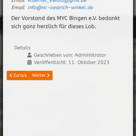
Email
kraemer_ewald@gmx.de
Email
info@nc-oestrich-winkel.de
Der Vorstand des MYC Bingen e.V. bedankt
sich ganz herzlich für dieses Lob.
Details
Geschrieben von:
Administrator
Veröffentlicht: 11. Oktober 2023
Vorheriger Beitrag: Fulder Aue / Ilmen Aue ab sofort gesperrt!
Nächster Beitrag: Restaurant wieder eröffnet
Zurück
Weiter