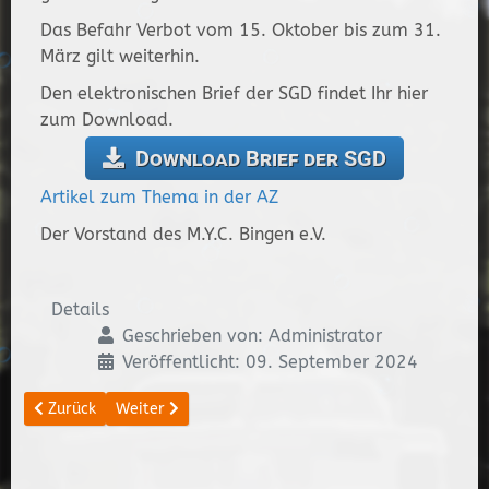
Das Befahr Verbot vom 15. Oktober bis zum 31.
März gilt weiterhin.
Den elektronischen Brief der SGD findet Ihr hier
zum Download.
Download Brief der SGD
Artikel zum Thema in der AZ
Der Vorstand des M.Y.C. Bingen e.V.
Details
Geschrieben von:
Administrator
Veröffentlicht: 09. September 2024
Vorheriger Beitrag: Neueröffnung Clubrestaurant
Nächster Beitrag: Fulder Aue / Ilmen Aue ab sofort
Zurück
Weiter